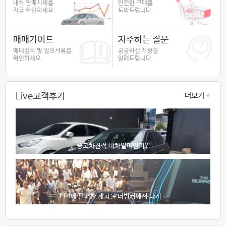
내차 판매시세를
안전한 구매를
지금 확인하세요
도와드립니다
매매가이드
자주하는 질문
매매절차 및 필요서류를
궁금하신 사항을
확인하세요
알려드립니다
Live고객후기
더보기 +
중고차견적 내차얼마인지?
114에 판매한 제차를 더벙커에서 다시...